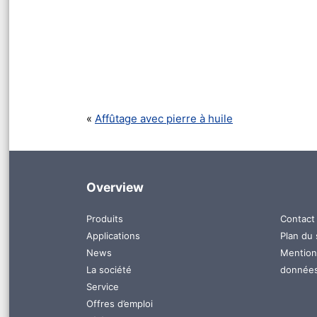
Affûtage avec pierre à huile
Overview
Aller
Aller
Produits
Contact
au
au
Applications
Plan du 
contenu
conten
News
Mention
La société
donnée
Service
Offres d’emploi