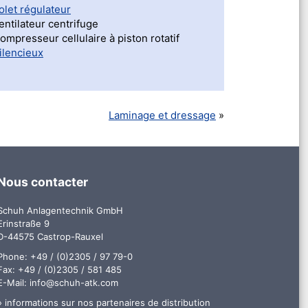
olet régulateur
entilateur centrifuge
ompresseur cellulaire à piston rotatif
ilencieux
Laminage et dressage
Nous contacter
Schuh Anlagentechnik GmbH
Erinstraße 9
D-44575 Castrop-Rauxel
Phone: +49 / (0)2305 / 97 79-0
Fax: +49 / (0)2305 / 581 485
E-Mail:
info@schuh-atk.com
» informations sur nos partenaires de distribution