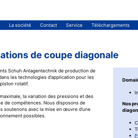
La société
Contact
Service
Téléchargements
lations de coupe diagonale
ents Schuh Anlagentechnik de production de
ans les technologies d’application pour les
Domain
iston rotatif.
I
 maximale, la variation des pressions et des
ine de compétences. Nous disposons de
Nos pro
s soutenons avec la mise en œuvre d’une
diagon
tionnement possibles.
C
T
P