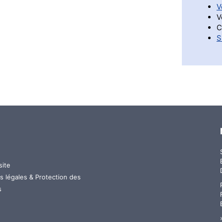
V
V
C
S
site
u
s légales & Protection des
s