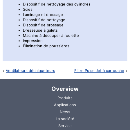
Dispositif de nettoyage des cylindres
Scies
Laminage et dressage
Dispositif de nettoyage
Dispositif de brossage
Dresseuse à galets
Machine à découper à roulette
Impression
Élimination de poussières
Ventilateurs déchiqueteurs
Filtre Pulse Jet à cartouche
Overview
Aller
Produits
au
Applications
contenu
News
La société
Service