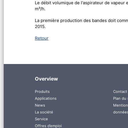
Le débit volumique de l'aspirateur de vapeur e
m³/h.
La première production des bandes doit comme
2015.
Retour
Overview
Aller
Aller
Produits
Contact
au
au
Applications
Plan du 
contenu
conten
News
Mention
La société
donnée
Service
Offres d’emploi