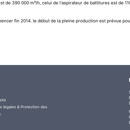
st de 390 000 m³/h, celui de l'aspirateur de battitures est de 1
ncer fin 2014. le début de la pleine production est prévue pou
site
u
s légales & Protection des
s