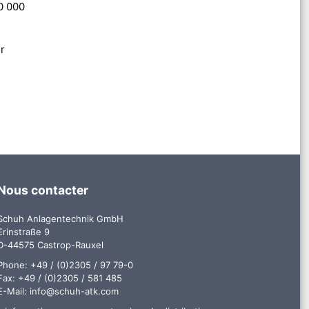
10 000
r
Nous contacter
Schuh Anlagentechnik GmbH
Erinstraße 9
D-44575 Castrop-Rauxel
Phone: +49 / (0)2305 / 97 79-0
Fax: +49 / (0)2305 / 581 485
E-Mail:
info@schuh-atk.com