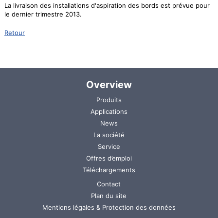
La livraison des installations d'aspiration des bords est prévue pour
le dernier trimestre 2013.
Retour
Overview
Aller
Produits
au
Applications
contenu
News
La société
Service
Offres d’emploi
Téléchargements
Aller
Contact
au
Plan du site
contenu
Mentions légales & Protection des données