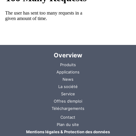
Overview
Aller
Produits
au
Applications
contenu
News
La société
Service
Offres d’emploi
Téléchargements
Aller
Contact
au
Plan du site
contenu
Mentions légales & Protection des données