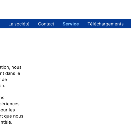
La société
Contact
Service
Téléchargements
ation, nous
nt dans le
r de
on.
ens
périences
pour les
int que nous
ntèle.