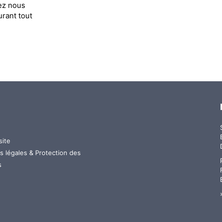
hez nous
rant tout
site
u
s légales & Protection des
s