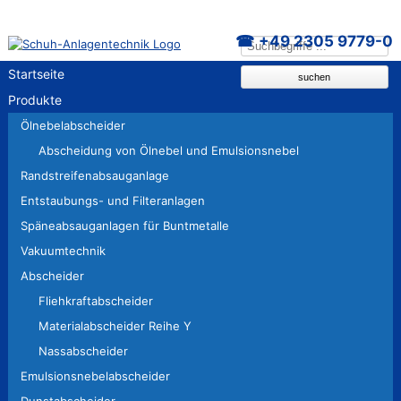
+49 2305 9779-0
Navigation
Startseite
suchen
überspringen
Produkte
Ölnebelabscheider
Abscheidung von Ölnebel und Emulsionsnebel
Randstreifenabsauganlage
Entstaubungs- und Filteranlagen
Späneabsauganlagen für Buntmetalle
Vakuumtechnik
Abscheider
Fliehkraftabscheider
Materialabscheider Reihe Y
Nassabscheider
Emulsionsnebelabscheider