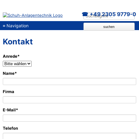
+49 2305 9779-0
≡
Navigation
suchen
Kontakt
Pflichtfeld
Anrede
*
Pflichtfeld
Name
*
Firma
Pflichtfeld
E-Mail
*
Telefon