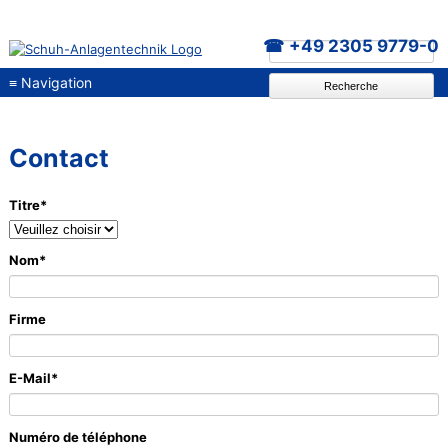
+49 2305 9779-0
≡
Navigation
Recherche
Contact
Champ
Titre
*
obligatoire
Champ
Nom
*
obligatoire
Firme
Champ
E-Mail
*
obligatoire
Numéro de téléphone