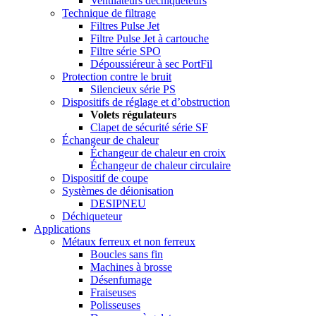
Ventilateurs déchiqueteurs
Technique de filtrage
Filtres Pulse Jet
Filtre Pulse Jet à cartouche
Filtre série SPO
Dépoussiéreur à sec PortFil
Protection contre le bruit
Silencieux série PS
Dispositifs de réglage et d’obstruction
Volets régulateurs
Clapet de sécurité série SF
Échangeur de chaleur
Échangeur de chaleur en croix
Échangeur de chaleur circulaire
Dispositif de coupe
Systèmes de déionisation
DESIPNEU
Déchiqueteur
Applications
Métaux ferreux et non ferreux
Boucles sans fin
Machines à brosse
Désenfumage
Fraiseuses
Polisseuses