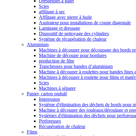
Dresseuses à galet
Scies
affûtage à sec
Affûtage avec pierre à huile
Aspirateur pour installations de coupe diagonale
Laminage et dressage
Dispositif de nettoyage des cylindres
Système de récupération de chaleur
Aluminium
Machines à découper pour découpage des bords en
Machine de découpe pour bordures
production de film
Trancheuses pour bandes d’aluminium
Machine à découper à roulettes pour bandes fines e
Machines à découper à roulette pour films et matéri
Scies
Machines à séparer
Papier, carton ondulé
Impression
Système d'élimination des déchets de bords pour m
Machine à découper des rouleaux/déroulage et enr
Systèmes d'élimination des déchets pour perforeuse
Perforeuses
Récupération de chaleur
Films